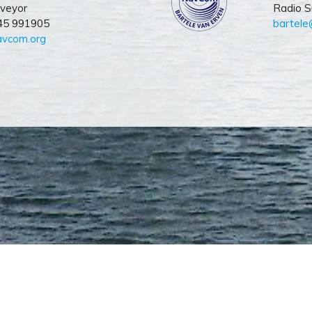
rveyor
Radio S
645 991905
bartel
vcom.org
Consultancy B.V.
 1704MX