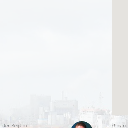
n der Reijden
Gerard