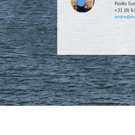
Radio Su
+31 (0) 
andre@na
Navcom Inspection & 
Ooster Vlaerdinge 27 |
Heerhugowaard