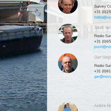
Survey Co
+31 (0)2
talita@n
Joost va
Radio Su
+31 (0)6
joost@na
Ger Heij
Radio Su
+31 (0)6
ger@navc
Andre H