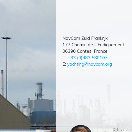
NavCom Zuid Frankrijk
177 Chemin de L’Endiguement
06390 Contes, France
T:
+33 (0)483 580107
E:
yachting@navcom.org
Talita va