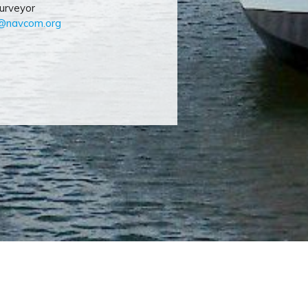
urveyor
e@navcom.org