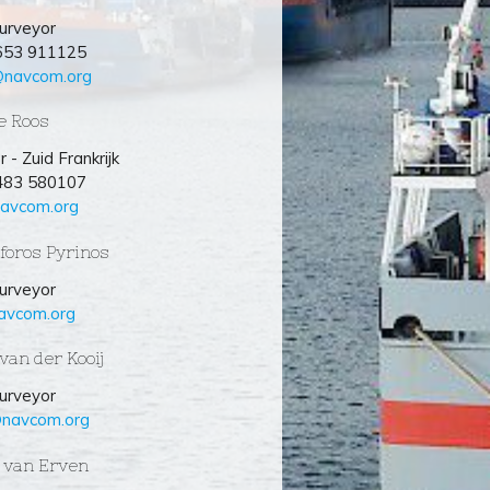
urveyor
)653 911125
@navcom.org
e Roos
 - Zuid Frankrijk
)483 580107
avcom.org
foros Pyrinos
urveyor
avcom.org
van der Kooij
urveyor
@navcom.org
e van Erven