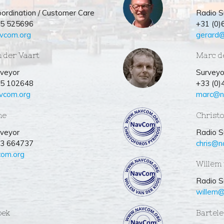
ordination / Customer Care
Radio S
55 525696
+31 (0
avcom.org
gerard
n der Vaart
Marc d
rveyor
Surveyor
55 102648
+33 (0
vcom.org
marc@n
ne
Christo
rveyor
Radio S
13 664737
chris@n
om.org
Willem 
Radio S
willem
oek
Bartel