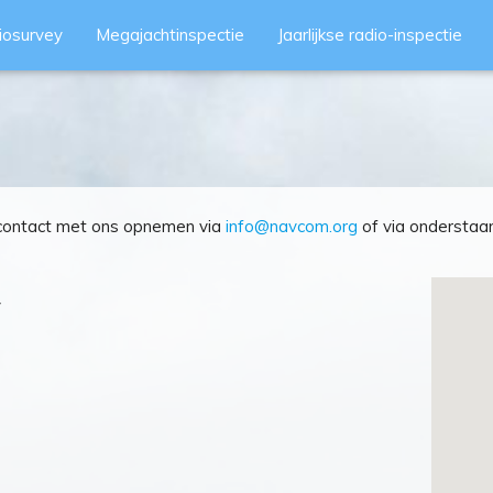
iosurvey
Megajachtinspectie
Jaarlijkse radio-inspectie
 contact met ons opnemen via
info@navcom.org
of via onderstaa
y